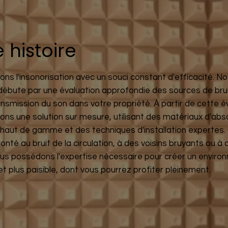
 histoire
ns l'insonorisation avec un souci constant d'efficacité. No
ébute par une évaluation approfondie des sources de brui
ansmission du son dans votre propriété. À partir de cette é
ons une solution sur mesure, utilisant des matériaux d'abs
haut de gamme et des techniques d'installation expertes.
onté au bruit de la circulation, à des voisins bruyants ou à
ous possédons l'expertise nécessaire pour créer un envir
et plus paisible, dont vous pourrez profiter pleinement.