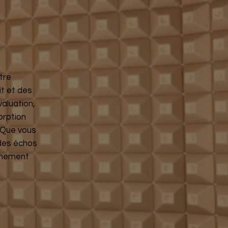
tre
t et des
valuation,
orption
 Que vous
 des échos
onnement