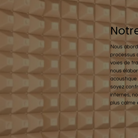
Notre
Nous abordo
processus d
voies de tr
nous élabor
acoustique 
soyez confr
internes, n
plus calme 